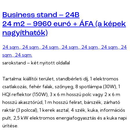
Business stand – 24B
24 m2 – 9960 euró + ÁFA (a képek
nagyíthatók)
24 sqm.,
24 sqm.,
24 sqm.,
24 sqm.,
24 sqm.,
24 sqm.,
24
sqm.,
24 sqm.
sarokstand – két nyitott oldallal
Tartalma: kiállítói terület, standbérleti díj, 1 elektromos
csatlakozás, fehér falak, szőnyeg, 8 spotlámpa (30W), 1
HQI reflektor (150W), 3 x 6 m hosszú polc vagy 2 x 6 m
hosszú akasztórúd, 1 m hosszú felirat, bárszék, zárható
raktár (3 polccal), 1 kerek asztal, 4 szék, kuka, információs
pult, 2,5 kW elektromos energiafogyasztás és a kuka napi
ürítése.