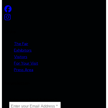
Links
The Fair
Exhibitors
Visitors
For Your Visit
Press Area
Newsletter
Enter your Email Address
*