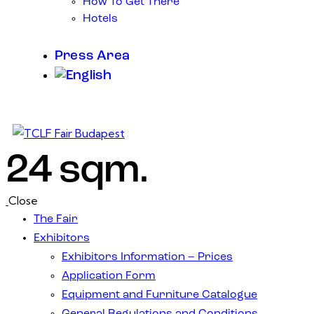
How To Get There
Hotels
Press Area
24 sqm.
Close
The Fair
Exhibitors
Exhibitors Information – Prices
Application Form
Equipment and Furniture Catalogue
General Regulations and Conditions