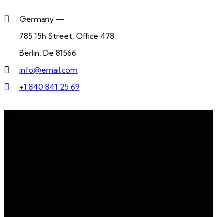
Germany —
785 15h Street, Office 478
Berlin, De 81566
info@email.com
+1 840 841 25 69
Supporters