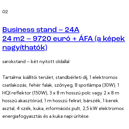
02
Business stand – 24A
24 m2 – 9720 euró + ÁFA (a képek
nagyíthatók)
sarokstand – két nyitott oldallal
Tartalma: kiállítói terület, standbérleti díj, 1 elektromos
csatlakozás, fehér falak, szőnyeg, 8 spotlámpa (30W), 1
HQI reflektor (150W), 3 x 8 m hosszú polc vagy 2 x 8 m
hosszú akasztórúd, 1 m hosszú felirat, bárszék, 1 kerek
asztal, 4 szék, kuka, információs pult, 2,5 kW elektromos
energiafogyasztás és a kuka napi ürítése.